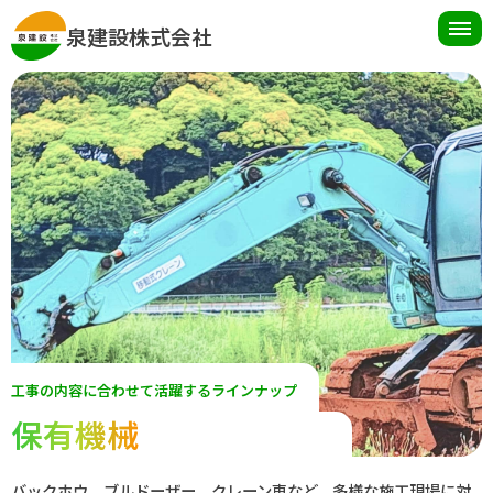
toggl
泉建設株式会社
navig
工事の内容に合わせて活躍するラインナップ
保有機械
バックホウ、ブルドーザー、クレーン車など、多様な施工現場に対