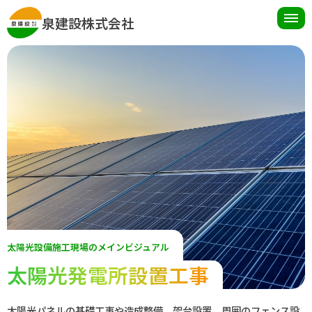
toggl
泉建設株式会社
navig
太陽光設備施工現場のメインビジュアル
太陽光発電所設置工事
太陽光パネルの基礎工事や造成整備、架台設置、周囲のフェンス設